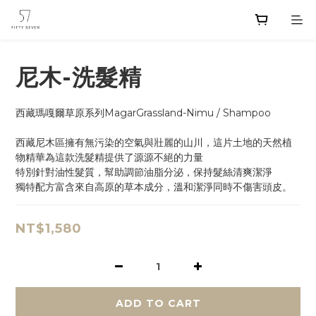
尼木-洗髮精
西藏瑪嘎爾草原系列MagarGrassland-Nimu / Shampoo
西藏尼木區擁有無污染的空氣與壯麗的山川，這片土地的天然植
物精華為這款洗髮精提供了源源不絕的力量
特別針對油性髮質，幫助調節油脂分泌，保持髮絲清爽潔淨
獨特配方富含來自高原的草本成分，溫和潔淨同時不傷害頭皮。
NT$1,580
ADD TO CART