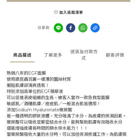
加入追蹤清單
分享到
送貨及付款方
商品描述
了解更多
顧客評價
式
熱銷八年的EGF面膜
使用跟昆蟲羽翼一樣薄的蠶絲材質
服貼肌膚卻清爽透氣！
特別添加高單位的EGF精華液
可以促進表皮組織的生長，被客人當作一款急救型面膜
敏感肌／酒糟肌膚／痘痘肌／一般混合肌皆適用！
添加Sodium Hyaluronate玻尿酸
是一種透明的膠狀液體，充分吸滿了水分，為皮膚的保濕因素。
玻尿酸可以吸收並緊密結合水分，能夠幫助肌膚有效吸收水分
還能增強皮膚長時間的鎖水保水能力！！！
當玻尿酸吸收大量的水分時，可以加倍保濕修護工作，為肌膚築